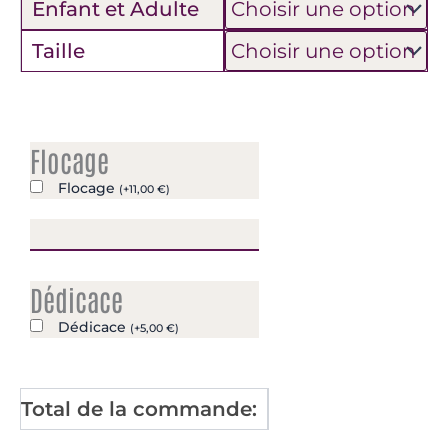
Enfant et Adulte
de
Maillot
Taille
LBWL
Domicile
Enfant
-
UFAB49
Flocage
-
Saison
Flocage
(
+
11,00
€
)
2025/2026
Dédicace
Dédicace
(
+
5,00
€
)
Total de la commande: