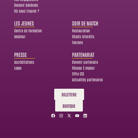
Devenir bénévole
Où nous trouver ?
LES JEUNES
SOIR DE MATCH
Centre de formation
Restauration
Amateur
Objets interdits
Fanzone
PRESSE
PARTENARIAT
Accréditations
Devenir partenaire
Logos
Réseau 5 majeur
Offre CSE
Actualités partenaires
BILLETTERIE
BOUTIQUE
F
I
X
Y
L
a
n
-
o
i
c
s
t
u
n
e
t
w
t
k
b
a
i
u
e
o
g
t
b
d
o
r
t
e
i