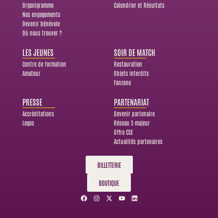
Organigramme
Calendrier et Résultats
Nos engagements
Devenir bénévole
Où nous trouver ?
LES JEUNES
SOIR DE MATCH
Centre de formation
Restauration
Amateur
Objets interdits
Fanzone
PRESSE
PARTENARIAT
Accréditations
Devenir partenaire
Logos
Réseau 5 majeur
Offre CSE
Actualités partenaires
BILLETTERIE
BOUTIQUE
F
I
X
Y
L
a
n
-
o
i
c
s
t
u
n
e
t
w
t
k