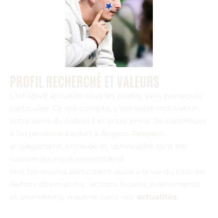
PROFIL RECHERCHÉ ET VALEURS
L’UFAB49 accueille tous les profils, sans prérequis
particulier. Ce qui compte, c’est votre motivation,
votre sens du collectif et votre envie de contribuer
à l’expérience basket à Angers. Respect,
engagement, entraide et convivialité sont les
valeurs qui nous rassemblent.
Nos bénévoles participent aussi à la vie du club en
dehors des matchs : actions locales, événements
et animations. A suivre dans nos
actualités
.