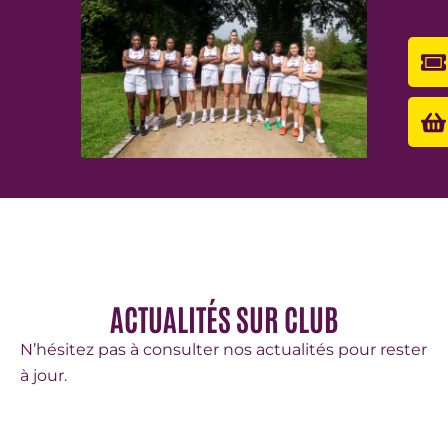
T
S
a
b
ACTUALITÉS SUR CLUB
N’hésitez pas à consulter nos actualités pour rester
à jour.
VOIR LES ACTUALITÉS