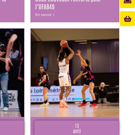
al
b
l’UFAB49
En savoir +
13
avril