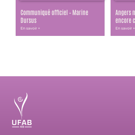
Communiqué officiel – Marine
Angers n
Dursus
encore c
En savoir +
En savoir +