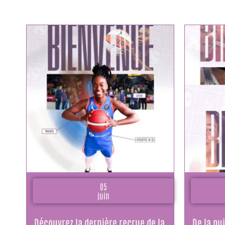
05
juin
Découvrez la dernière recrue de la
De la pu