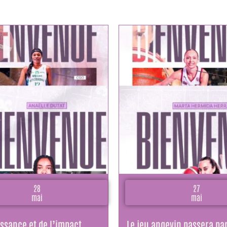
28
27
mai
mai
issance et de l’impact
Le jeu angevin passera par