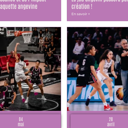
raquette angevine
création !
En savoir +
04
28
mai
avril