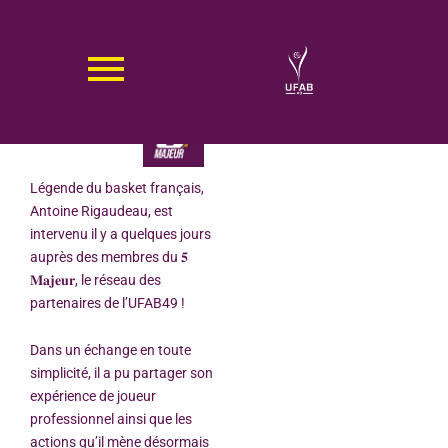
Aller
au
contenu
ANTOINE RIGAUDEAU À LA RENCONTRE DU 5 MAJEUR !
26/02/2025
Légende du basket français,
Antoine Rigaudeau, est
intervenu il y a quelques jours
auprès des membres du 𝟓
𝐌𝐚𝐣𝐞𝐮𝐫, le réseau des
partenaires de l’UFAB49 !
Dans un échange en toute
simplicité, il a pu partager son
expérience de joueur
professionnel ainsi que les
actions qu’il mène désormais