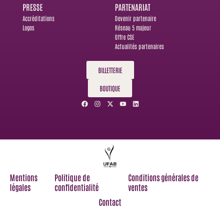
PRESSE
PARTENARIAT
Accréditations
Devenir partenaire
Logos
Réseau 5 majeur
Offre CSE
Actualités partenaires
BILLETTERIE
BOUTIQUE
F
I
X
Y
L
a
n
-
o
i
c
s
t
u
n
e
t
w
t
k
b
a
i
u
e
o
g
t
b
d
o
r
t
e
i
k
a
e
n
m
r
Mentions
Politique de
Conditions générales de
légales
confidentialité
ventes
Contact