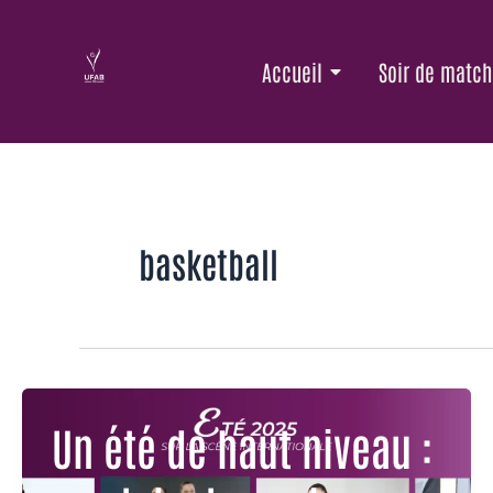
Aller
au
Accueil
Soir de match
contenu
basketball
Un été de haut niveau :