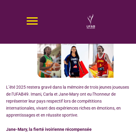
Aller
au
contenu
UN ÉTÉ À L’INTERNATIONAL POUR LES
JEUNES JOUEUSES DE L’UFAB49
L’été 2025 restera gravé dans la mémoire de trois jeunes joueuses
de l’UFAB49. Imani, Carla et Jane-Mary ont eu l’honneur de
représenter leur pays respectif lors de compétitions
internationales, vivant des expériences riches en émotions, en
apprentissages et en réussite sportive.
Jane-Mary, la fierté ivoirienne récompensée