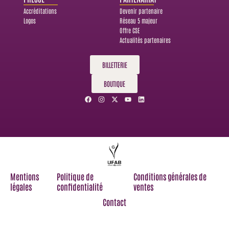
Accréditations
Devenir partenaire
Logos
Réseau 5 majeur
Offre CSE
Actualités partenaires
BILLETTERIE
BOUTIQUE
F
I
X
Y
L
a
n
-
o
i
c
s
t
u
n
e
t
w
t
k
b
a
i
u
e
o
g
t
b
d
o
r
t
e
i
k
a
e
n
m
r
Mentions
Politique de
Conditions générales de
légales
confidentialité
ventes
Contact