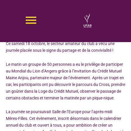
Aller
au
contenu
UN SAMEDI DE DÉCOUVERTE ET DE PARTAGE
POUR LE SECTEUR AMATEUR
Ce samedi 18 octobre, le secteur amateur du club a vécu une
journée placée sous le signe du partage et de la convivialité !
Le matin un groupe de 50 personnes a eu le privilège de participer
au Mondial du Lion d’Angers grâce à l’invitation du Crédit Mutuel
Maine Anjou, partenaire majeur de l’évènement. Après un trajet en
car, les participants ont pu découvrir le parcours du Cross, prendre
un goûter dans la Loge du Crédit Mutuel, observer le passage de
certains obstacles et terminer la matinée par un pique-nique.
La journée se poursuivait Salle de l’Europe pour l’après-midi
Mères-Filles. Cet évènement, inscrit désormais dans le calendrier
annuel du club et ouvert à tous, a pour ambition de créer un