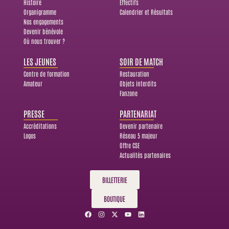
Histoire
Effectifs
Organigramme
Calendrier et Résultats
Nos engagements
Devenir bénévole
Où nous trouver ?
LES JEUNES
SOIR DE MATCH
Centre de formation
Restauration
Amateur
Objets interdits
Fanzone
PRESSE
PARTENARIAT
Accréditations
Devenir partenaire
Logos
Réseau 5 majeur
Offre CSE
Actualités partenaires
BILLETTERIE
BOUTIQUE
F
I
X
Y
L
a
n
-
o
i
c
s
t
u
n