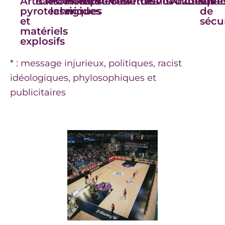
Articles
Banderoles*
Pointeurs
Hamps
Bouteilles
Verres
Canettes
Armes
Outils
Vuvuzuelas
Animaux
Casque
Chau
pyrotechniques
laser
rigides
de
et
sécu
matériels
explosifs
* : message injurieux, politiques, racist
idéologiques, phylosophiques et
publicitaires