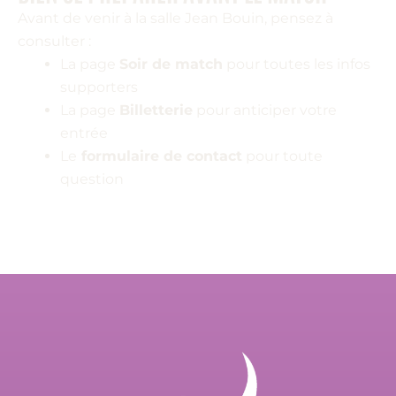
Avant de venir à la salle Jean Bouin, pensez à
consulter :
La page
Soir de match
pour toutes les infos
supporters
La page
Billetterie
pour anticiper votre
entrée
Le
formulaire de contact
pour toute
question