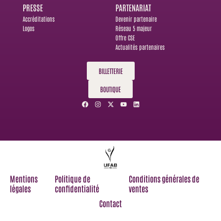
PRESSE
PARTENARIAT
Accréditations
Devenir partenaire
Logos
Réseau 5 majeur
Offre CSE
Actualités partenaires
BILLETTERIE
BOUTIQUE
F
I
X
Y
L
a
n
-
o
i
c
s
t
u
n
e
t
w
t
k
b
a
i
u
e
o
g
t
b
d
o
r
t
e
i
k
a
e
n
m
r
Mentions
Politique de
Conditions générales de
légales
confidentialité
ventes
Contact