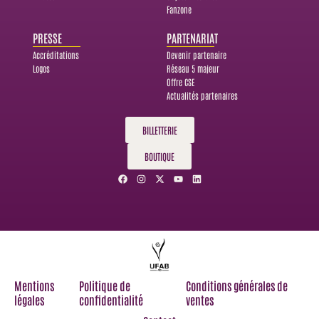
Fanzone
PRESSE
PARTENARIAT
Accréditations
Devenir partenaire
Logos
Réseau 5 majeur
Offre CSE
Actualités partenaires
BILLETTERIE
BOUTIQUE
F
I
X
Y
L
a
n
-
o
i
c
s
t
u
n
e
t
w
t
k
b
a
i
u
e
o
g
t
b
d
o
r
t
e
i
k
a
e
n
m
r
Mentions
Politique de
Conditions générales de
légales
confidentialité
ventes